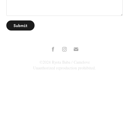
Submit
©2024 Ryota Baba / Camelove
Unauthorized reproduction prohibited.